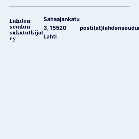
Sahaajankatu
Lahden
seudun
3, 15520
posti(at)lahdenseudu
sukututkijat
Lahti
ry